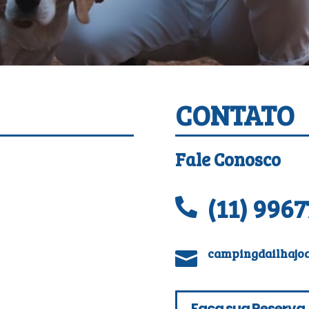
CONTATO
Fale Conosco
(11) 9967

campingdailhajo

Faça sua Reserva