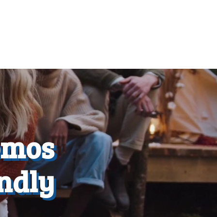
omos
endly